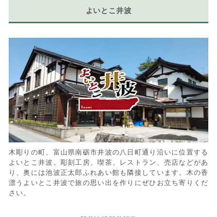
よいとこ井波
木彫りの町、富山県南砺市井波の八日町通り沿いに位置する
よいとこ井波。彫刻工房、喫茶、レストラン、売店などがあ
り、奥には池波正太郎ふれあい館も隣接しています。木の香
漂うよいとこ井波で旅の思い出を作りにぜひお立ち寄りくだ
さい。