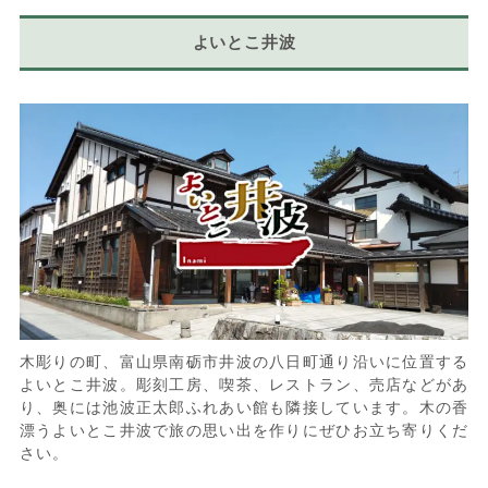
よいとこ井波
木彫りの町、富山県南砺市井波の八日町通り沿いに位置する
よいとこ井波。彫刻工房、喫茶、レストラン、売店などがあ
り、奥には池波正太郎ふれあい館も隣接しています。木の香
漂うよいとこ井波で旅の思い出を作りにぜひお立ち寄りくだ
さい。